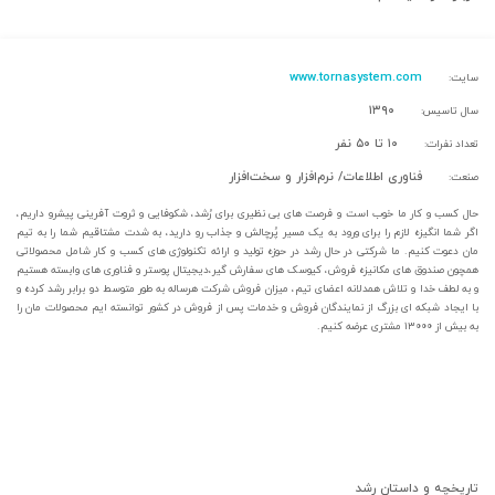
www.tornasystem.com
سایت:
۱۳۹۰
سال تاسیس:
۱۰ تا ۵۰ نفر
تعداد نفرات:
فناوری اطلاعات/ نرم‌افزار و سخت‌افزار
صنعت:
حال کسب و کار ما خوب است و فرصت های بی نظیری برای رُشد، شکوفایی و ثروت آفرینی پیشرو داریم،
اگر شما انگیزه لازم را برای ورود به یک مسیر پُرچالش و جذاب رو دارید، به شدت مشتاقیم شما را به تیم
مان دعوت کنیم. ما شرکتی در حال رشد در حوزه تولید و ارائه تکنولوژی های کسب و کار شامل محصولاتی
همچون صندوق های مکانیزه فروش، کیوسک های سفارش گیر،دیجیتال پوستر و فناوری های وابسته هستیم
و به لطف خدا و تلاش همدلانه اعضای تیم، میزان فروش شرکت هرساله به طور متوسط دو برابر رشد کرده و
با ایجاد شبکه ای بزرگ از نمایندگان فروش و خدمات پس از فروش در کشور توانسته ایم محصولات مان را
به بیش از ۱۳۰۰۰ مشتری عرضه کنیم.
تاریخچه و داستان رشد