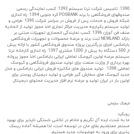
1390: تاسیس شرکت ترنا سیستم 1393: کسب نمایندگی رسمی
صندوقهای فروشگاهی با برند POSBANK کره جنوبی 1394: راه اندازی
شبکه فروش و خدمات پس از فروش در سراسر شرکت 1395: طراحی و
تولید سیستم یکپارچه مدیریت مراکز تجاری اخذ مجوز تولید از اتحادیه
صنف فن آوران 1396: کسب نمایندگی انحصاری تجهیزات مبتنی بر
بارکد NEWLAND ثبت برند و عرضه محصولات و تجهیزات فروشگاهی
بایامکس اجرای بزرگترین پروژه صندوق فروشگاهی کشور با ارائه بیش
از 500 دستگاه به بیش از 1200 مشتری 1397: راه اندازی کارخانه ترنا
سیستم عرضه اولین کیوسک تعاملی ایرانی بایامکس اخذ مجوز پروانه
بهره برداری از وزارت صنعت برای تولید صندوق فروشگاهی و کیوسک
تعاملی 1398 : تولید صندوق های مکانیزه فروش ایرانی بایامکس و مدل
جدید کیوسک های سفارش گیر طراحی و تولید دیجیتال پوستر برای
اولین بار در ایران تولید و عرضه نرم افزار مدیریت محتوای دیجیتال
فرهنگ سازمانی
رویکرد:
ما به شدت ایده آل نگریم و مادام در تلاشی خستگی ناپذیر برای بهبود
مستمر معتقدیم بقای مان در توسعه است، لذا همیشه آماده ریسک
پذیری برای ورود به موضوعات جدید هستیم.