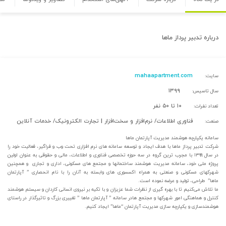
درباره
تدبیر پرداز ماها
mahaapartment.com
سایت:
۱۳۹۹
سال تاسیس:
۱۰ تا ۵۰ نفر
تعداد نفرات:
فناوری اطلاعات/ نرم‌افزار و سخت‌افزار | تجارت الکترونیک/ خدمات آنلاین
صنعت:
سامانه یکپارچه هوشمند مدیریت آپارتمان ماها
شرکت تدبیر پرداز ماها با هدف ایجاد و توسعه سامانه های نرم افزاری تحت وب و فراگیر، فعالیت خود را
در سال ۱۳۹۹ با مجرب ترین گروه در سه حوزه تخصصی فناوری و اطلاعات، مالی و حقوقی به عنوان اولین
پروژه ملی خود، سامانه مدیریت هوشمند ساختمانها و مجتمع های مسکونی، اداری و تجاری و همچنین
شهرکهای مسکونی و صنعتی به همراه اکسسوری های وابسته به آنان را با نام انحصاری ” آپارتمان
ماها” طراحی، تولید و عرضه نموده است.
ما تلاش می‌کنیم تا با بهره گیری از نظرات شما عزیزان و با تکیه بر نیروی انسانی کاردان و سیستم هوشمند
کنترل و هماهنگی امور شهرکها و مجتمع هادر سامانه ” آپارتمان ماها ” تغییری بزرگ و تاثیرگذار در راستای
هوشمندسازی و یکپارچه سازی مدیریت آپارتمان “ماها” ایجاد کنیم.