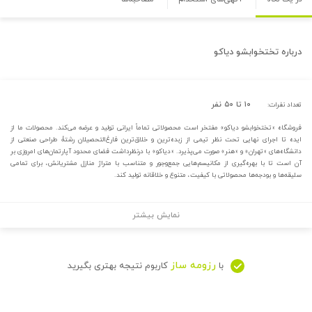
درباره
تختخوابشو دیاکو
۱۰ تا ۵۰ نفر
تعداد نفرات:
فروشگاه «تختخوابشو دیاکو» مفتخر است محصولاتی تماماً ایرانی تولید و عرضه می‌کند. محصولات ما از
ایده تا اجرای نهایی تحت نظر تیمی از زبده‌ترین و خلاق‌ترین فارغ‌التحصیلان رشتۀ طراحی صنعتی از
دانشگاه‌های «تهران» و «هنر» صورت می‌پذیرد. «دیاکو» با درنظرداشت فضای محدود آپارتمان‌های امروزی بر
آن است تا با بهره‌گیری از مکانیسم‌هایی جمع‌وجور و متناسب با متراژ منازل مشتریانش، برای تمامی
سلیقه‌ها و بودجه‌ها محصولاتی با کیفیت، متنوع و خلاقانه تولید کند.
نمایش بیشتر
رزومه ساز
با
کاربوم نتیجه بهتری بگیرید