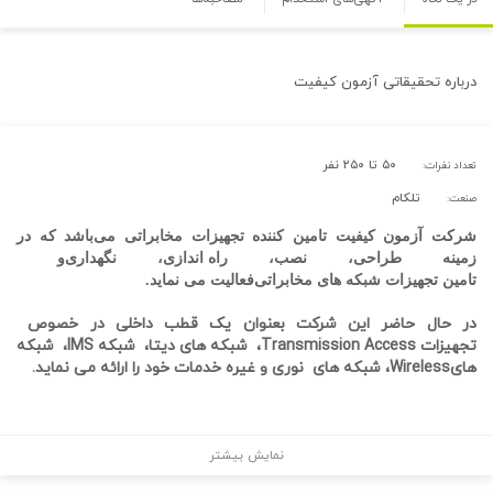
درباره
تحقیقاتی آزمون کیفیت
۵۰ تا ۲۵۰ نفر
تعداد نفرات:
تلکام
صنعت:
شرکت آزمون کیفیت تامین کننده تجهیزات مخابراتی می‌باشد که در
زمینه
طراحی
،
نصب
،
راه اندازی
،
نگهداری
و
تامین تجهیزات شبکه های مخابراتی
فعالیت می نماید.
در حال حاضر این شرکت بعنوان
یک قطب
داخلی در خصوص
تجهیزات Transmission Access
،
شبکه های دیتا
،
شبکه IMS،
شبکه
های
Wireless
، شبکه های
نوری
و غیره خدمات خود را ارائه می نماید.
نمایش بیشتر