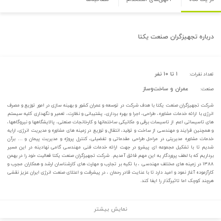
درباره
تجهیزگران صنعت یکتا
۱ تا ۱۰ نفر
تعداد نفرات:
عمران و ساخت‌وساز
صنعت:
شرکت تجهیزگران صنعت یکتا با هدف شرکت در توسعه و عمران کشور و بهینه سازی در امور توزیع و مصرف
انرژی با ارائه خدمات مشاوره، طراحی، اجرا و بهره برداری، پشتیبانی و نظارت، تعمیر و نگهداری کلیه سیستم
های تاسیساتی اعم از تاسیسات برقی و مکانیکی ساختمانها و کارخانجات صنعتی، پالایشگاهها و نیروگاهها،
و همچنین فرایند و مهندسی از ساخت و تولید، انتقال و توزیع در زمینه های مشاوره و مدیریت انرژی، ارایه
خدمات مشاوره مدیریتی در مراحل طراحی مقدماتی و تفضیلی، کنترل پروژه و مدیریت پیمان و … برآن
شدیم تا با تشکیل مجموعه ای پیشرو در جهت ارائه خدمات فنی مهندسی گامی نهادینه در این مسیر
برداریم که با لطف پروردگار به این مهم فائق آمدیم. شرکت تجهیزگران صنعت یکتا فعالیت خود را در بهمن
۱۳۸۸ در زمینه های مختلف مهندسی ، با تکیه بر تجارب و مهارت های کارشناسان ارشد و همکاران مجرب و
کارآزموده آغاز نمود و امید دارد تا با عنایت قادر رحمان ، در پیشرفت و اعتلای صنعت انرژی ایران عزیز نقشی
هرچند کوچک اما تاثیرگذار را ایفا کند.
نمایش بیشتر