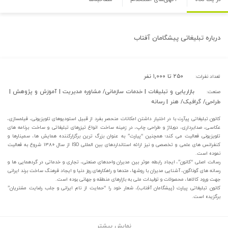
درباره
تبلیغاتی پیشگامان آفتاب
۲۵۰ تا ۱,۰۰۰ نفر
تعداد نفرات:
بازاریابی و تبلیغات | خدمات سازمانی/ مشاوره مدیریت | آموزش و پژوهش |
صنعت:
طراحی/ گرافیک/ هنر | رسانه
کانون تبلیغاتی پیآرت با در اختیار داشتن امکانات منحصر بفرد از قبیل استودیوهای تلویزیونی، فیلمسازی،
عکاسی، صدابرداری، دوبلاژ و طراحی چاپ، در زمینه ساخت انواع تیزرهای تبلیغاتی و ساخت برنامه های
تلویزیونی فعالیت می کند؛ همچنین “پیارت” به عنوان بزرگ ترین برگزارکننده همایش ها، سمینارها و
کنفرانس های علمی و تخصصی و نیز ارائه استانداردهای بین المللی ISO از سال ۱۳۸۰ شروع به فعالیت
نموده است.
رسالت اصلی “کانون”، ایجاد رابطه موثر بین مدیران واحدهای صنعتی، تجاری و خدماتی در گردهمایی ها و
رسانه های گوناگون، آشنایی مدیران با روشها، متدها و راهکارهای روز دنیا و ایجاد فرهنگ ساخت برند ایرانی
جهت ورود کالاها، محصولات و تولیدات ملی به بازارهای منطقه و جهانی بوده است.
کانون تبلیغاتی پیارت (پیشگامان آفتاب)، شعار خود را “حمایت از نام ایرانی و جلب رضایت مشتریان”
برگزیده است.
نمایش بیشتر