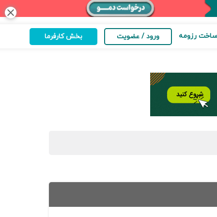
close
اخت رزومه
ورود / عضویت
بخش کارفرما