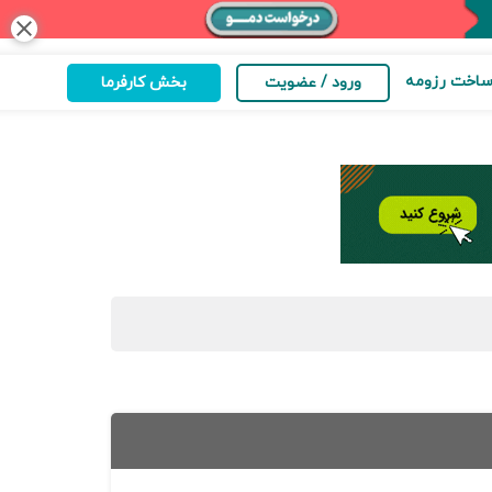
close
اخت رزومه
ورود / عضویت
بخش کارفرما