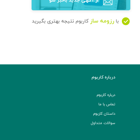
از آگهی‌ جدید باخبر شو
رزومه ساز
با
کاربوم نتیجه بهتری بگیرید
درباره کاربوم
درباره کاربوم
تماس با ما
داستان کاربوم
سوالات متداول