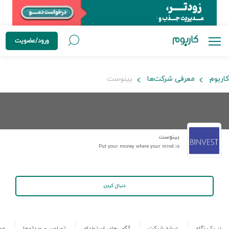
ورود/عضویت
کاربوم
معرفی شرکت‌ها
بینوست
بینوست
Put your money where your mind is
دنبال کردن
در یک نگاه
درباره شرکت
آگهی‌های استخدام
تصاویر و ویدئوها
مص