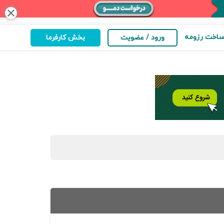
close
اخت رزومه
ورود / عضویت
بخش کارفرما