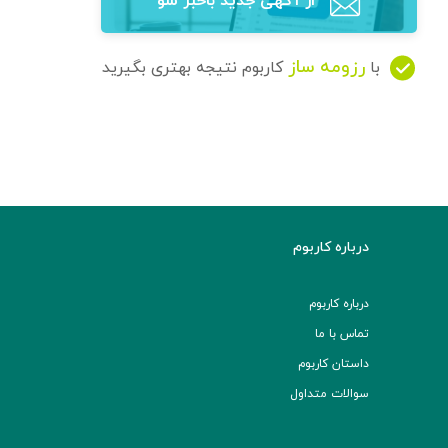
از آگهی‌ جدید باخبر شو
رزومه ساز
با
کاربوم نتیجه بهتری بگیرید
درباره کاربوم
درباره کاربوم
تماس با ما
داستان کاربوم
سوالات متداول