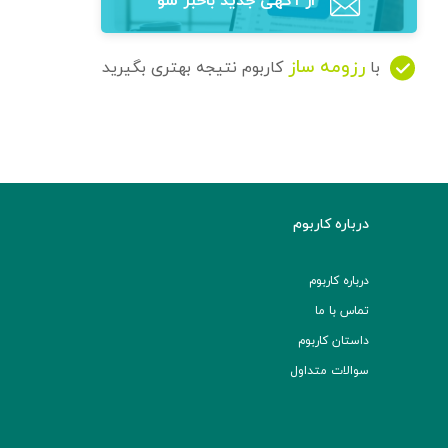
از آگهی‌ جدید باخبر شو
رزومه ساز
با
کاربوم نتیجه بهتری بگیرید
درباره کاربوم
درباره کاربوم
تماس با ما
داستان کاربوم
سوالات متداول