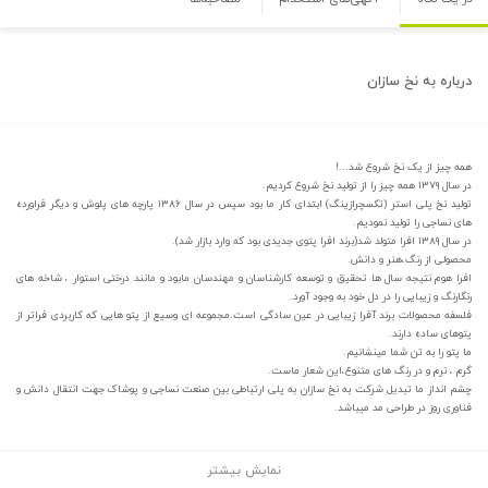
درباره
به نخ سازان
همه چیز از یک نخ شروع شد...!
در سال ۱۳۷۹ همه چیز را از تولید نخ شروع کردیم.
تولید نخ پلی استر (تکسچرازینگ) ابتدای کار ما بود سپس در سال ۱۳۸۶ پارچه های پلوش و دیگر فراورده
های نساجی را تولید نمودیم.
در سال ۱۳۸۹ افرا متولد شد(برند افرا پتوی جدیدی بود که وارد بازار شد).
محصولی از رنگ،هنر و دانش.
افرا هوم نتیجه سال ها تحقیق و توسعه کارشناسان و مهندسان مابود و مانند درختی استوار ، شاخه های
رنگارنگ و زیبایی را در دل خود به وجود آورد.
فلسفه محصولات برند آفرا زیبایی در عین سادگی است.مجموعه ای وسیع از پتو هایی که کاربردی فراتر از
پتوهای ساده دارند.
ما پتو را به تن شما مینشانیم.
گرم ، نرم و در رنگ های متنوع،این شعار ماست.
چشم انداز ما تبدیل شرکت به نخ سازان به پلی ارتباطی بین صنعت نساجی و پوشاک جهت انتقال دانش و
فناوری روز در طراحی مد میباشد.
نمایش بیشتر