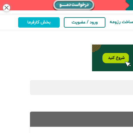
close
اخت رزومه
ورود / عضویت
بخش کارفرما