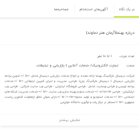
در یک نگاه
آگهی‌های استخدام
مصاحبه‌ها
درباره
بهنما(آرمان هنر دماوند)
۱ تا ۱۰ نفر
تعداد نفرات:
تجارت الکترونیک/ خدمات آنلاین | بازاریابی و تبلیغات
صنعت:
شرکت دیجیتال مارکتینگ بهنما ارائه دهنده ی انواع خدمات بازاریابی دیجیتال شامل: <br />-تدوین برنامه
بازاریابی دیجیتال: ( دیجیتال مارکتینگ پلن)، طراحی، مدیریت و اجرای کمپین تبلیغاتی <br />-خدمات
برنامه نویسی و طراحی وبسایت شامل : طراحی فروشگاه اینترنتی - طراحی وب سایت شرکتی - طراحی وب
اپلیکیشن - طراحی ui/ux<br />-خدمات سئو و بهینه سازی وب سایت <br />-خدمات مدیریت شبکه های
اجتماعی <br />-خدمات استودیو و تولید محتوا<br /><br />دارای عنوان خلاق ازمعاونت فناوری ریاست
جمهوری <br />مستقر در مرکز رشد و نوآوری دانشگاه خوارزمی
نمایش بیشتر