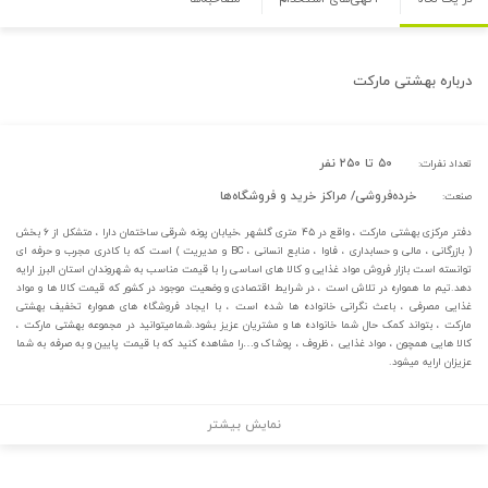
درباره
بهشتی مارکت
۵۰ تا ۲۵۰ نفر
تعداد نفرات:
خرده‌فروشی/ مراکز خرید و فروشگاه‌ها
صنعت:
دفتر مرکزی بهشتی مارکت ، واقع در ۴۵ متری گلشهر ،خیابان پونه شرقی ساختمان دارا ، متشکل از ۶ بخش
( بازرگانی ، مالی و حسابداری ، فاوا ، منابع انسانی ، BC و مدیریت ) است که با کادری مجرب و حرفه ای
توانسته است بازار فروش مواد غذایی و کالا های اساسی را با قیمت مناسب به شهروندان استان البرز ارایه
دهد.تیم ما همواره در تلاش است ، در شرایط اقتصادی و وضعیت موجود در کشور که قیمت کالا ها و مواد
غذایی مصرفی ، باعث نگرانی خانواده ها شده است ، با ایجاد فروشگاه های همواره تخفیف بهشتی
مارکت ، بتواند کمک حال شما خانواده ها و مشتریان عزیز بشود.شمامیتوانید در مجموعه بهشتی مارکت ،
کالا هایی همچون ، مواد غذایی ، ظروف ، پوشاک و…را مشاهده کنید که با قیمت پایین و به صرفه به شما
عزیزان ارایه میشود.
نمایش بیشتر