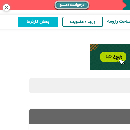
close
اخت رزومه
ورود / عضویت
بخش کارفرما