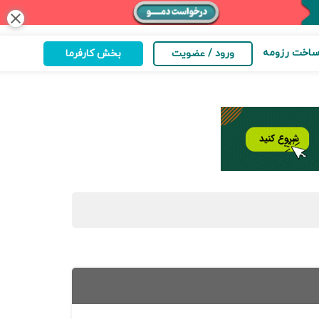
close
اخت رزومه
ورود / عضویت
بخش کارفرما