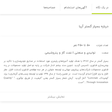
در یک نگاه
آگهی‌های استخدام
مصاحبه‌ها
درباره
بسپار گستر آریا
۵۰ تا ۲۵۰ نفر
تعداد نفرات:
تولیدی و صنعتی | نفت، گاز و پتروشیمی
صنعت:
بسپار گستر در سال ۱۳۸۷ با هدف تولید آمیزه­‌های پلیمری مورد استفاده در صنایع خودروسازی با تاکید بر
بومی‌سازی فناوری، تاسیس گردید. تدوین سند چشم انداز شرکت بر پایه دو اصل تولید محصولات در رده
فناوری محصولات شرکت­‌های پیشروی جهانی و توسعه متوازن در هر سه مولفه­‌ی فناوری (سخت افزار، مغز
افزار و نرم افزار) انجام گردیده است. در همین راستا از سال ۱۳۹۱ تولید و توسعه چسب­‌های گرمانرم با برند
"لومیناک، Luminak" آغاز گردید. آرمان شعار بسپار گستر یعنی "کیفیت از طریق نوآوری..." "Quality
Through Innovation…"است
نمایش بیشتر