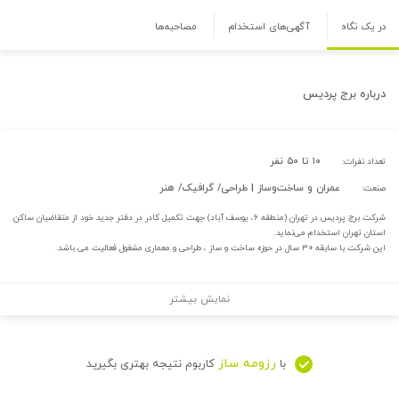
در یک نگاه
آگهی‌های استخدام
مصاحبه‌ها
درباره
برج پردیس
۱۰ تا ۵۰ نفر
تعداد نفرات:
عمران و ساخت‌وساز | طراحی/ گرافیک/ هنر
صنعت:
شرکت برج پردیس در تهران (منطقه ۶، یوسف آباد) جهت تکمیل کادر در دفتر جدید خود از متقاضیان ساکن
استان‌ تهران استخدام می‌نماید.
این شرکت با سابقه ۳۰ سال در حوزه ساخت و ساز ، طراحی و معماری مشغول فعالیت می باشد.
نمایش بیشتر
رزومه ساز
با
کاربوم نتیجه بهتری بگیرید