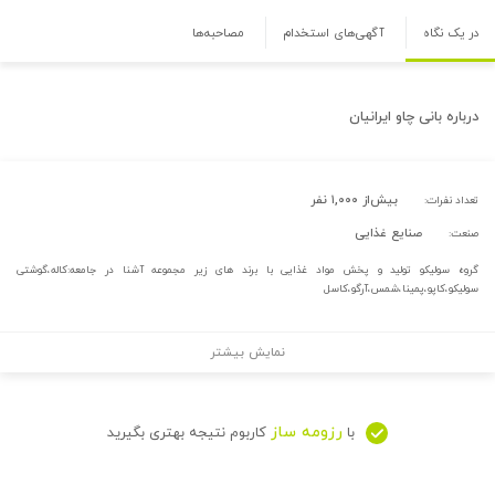
در یک نگاه
آگهی‌های استخدام
مصاحبه‌ها
درباره
بانی چاو ایرانیان
بیش‌از ۱,۰۰۰ نفر
تعداد نفرات:
صنایع غذایی
صنعت:
گروه سولیکو تولید و پخش مواد غذایی با برند های زیر مجموعه آشنا در جامعه:کاله،گوشتی
سولیکو،کاپو،پمینا،شمس،آرگو،کاسل
نمایش بیشتر
رزومه ساز
با
کاربوم نتیجه بهتری بگیرید