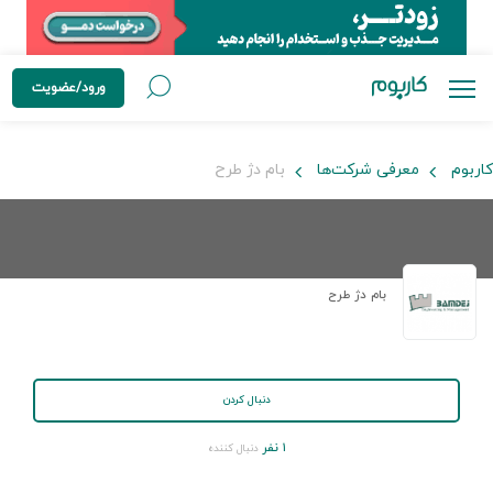
ورود/عضویت
کاربوم
معرفی شرکت‌ها
بام دژ طرح
بام دژ طرح
دنبال کردن
۱ نفر
دنبال کننده