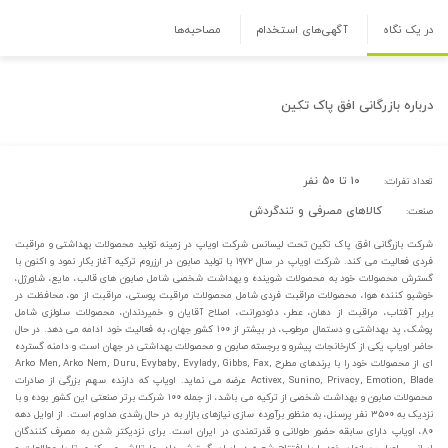
در یک نگاه
آگهی‌های استخدام
مصاحبه‌ها
درباره
بازرگانی افق پاک تکین
۱۰ تا ۵۰ نفر
تعداد نفرات:
کالاهای مصرفی و تندگردش
صنعت:
شرکت بازرگانی افق پاک تکین تحت لیسانس شرکت اویاپ در زمینه تولید محصولات بهداشتی و مراقبت
فردی فعالیت می کند. شرکت اویاپ در سال ۱۹۷۲ با تولید صابون در ارزروم ترکیه آغاز بکار نمود و اکنون با
گسترش محصولات خود به محصولات شوینده و بهداشت شخصی شامل صابون های قالب، مایع، شاورژل،
خوشبو کننده هوا، محصولات مراقبت فردی شامل محصولات مراقبت پوستی، مراقبت از مو، محافظت در
برابر آفتاب، مراقبت از دهان، عطر، دئودورانت، اصلاح آقایان و خمیردندان، محصولات سلولزی شامل
پوشک، پد بهداشتی و دستمال مرطوب، در بیشتر از ۱۰۰ کشور جهان، به فعالیت خود ادامه می دهد. در حال
حاضر اویاپ یکی از کارخانجات پیشرو و برجسته صابون و محصولات بهداشتی در جهان است و دامنه گسترده
ای از محصولات خود را با برندهای مطرح Arko Men, Arko Nem, Duru, Evybaby, Evylady, Gibbs, Fax,
Activex, Sunino, Privacy, Emotion, Blade عرضه می نماید. اویاپ که دارنده سهم بزرگی از صادرات
محصولات صابون و بهداشت شخصی از ترکیه می باشد، از جمله ۱۰۰ شرکت برتر صنعتی این کشور بوده و با
نزدیک به ۳۵۰۰ نفر پرسنل، به منظور برآورده سازی نیازهای بازار به در حال رشدی مداوم است. از اوایل دهه
۸۰، اویاپ دارای سابقه حضور طولانی و قدرتمندی در ایران است. برای نزدیکتر شدن به مصرف کنندگان