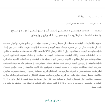
۱۳۶۸
سال تاسیس:
۲۵۰ تا ۱,۰۰۰ نفر
تعداد نفرات:
خدمات مهندسی و تخصصی | نفت، گاز و پتروشیمی | خودرو و صنایع
صنعت:
وابسته | خدمات سازمانی/ مشاوره مدیریت | آموزش و پژوهش
امروزه ارتقاءایمنی، کیفیت و حفاظت از محیط زیست از اهمیت ویژه ای در جوامع بشری برخوردار است و
یکی از ابزارهای موثر در این مسیر، میتواند بهره گیری از خدمات شرکتهای بازرسی باشد . در این راستا
شرکت بازرسی کیفیت و استاندارد ایران (ISQI) در سال ۱۳۶۸ با هدف ارائه خدمات فنی، مهندسی، مشاوره
ای و تحقیقاتی جهت ارتقاء کیفیت محصولات تولیدی و حمایت از حقوق مصرف کنندگان، تدوین
استانداردهای مورد نیاز صنایع و نظارت بر حسن اجرای پروژه ها و کیفیت ارائه خدمات تاسیس شد.این
شرکت با بیش از ربع قرن تجربه در حوزه های مختلف صنعتی و برخورداری از سیستم های مدیریت کیفیت و
مدیریت ایمنی،بهداشت حرفه ای و محیط زیست و همچنین اخذ تایید صلاحیت از سوی مراجع ذیصلاح
نظیر وزارت صنعت، معدن و تجارت، سازمان ملی استاندارد ایران، معاونت راهبردی ریاست جمهوری، سازمان
حفاظت محیط زیست، مرکز ملی آمار ایران، سازمان حمایت مصرف کنندگان و تولیدکنندگان، بانک مرکزی
جمهوری اسلامی ایران،شهرداری تهران و شرکت ملی گاز ایران موفق به بهره گیری از توان بالغ بر ۱۰۰۰
کارشناس متخصص و مجرب در داخل و خارج از کشور جهت ارائه خدمات در زمینه های مختلف به مشتریان
شده است.
نمایش بیشتر