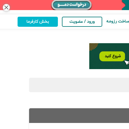
close
اخت رزومه
ورود / عضویت
بخش کارفرما