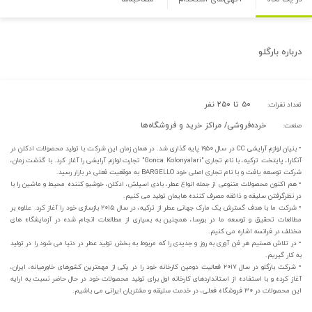
درباره
بارگلو
۵۰ تا ۲۵۰ نفر
تعداد نفرات:
خرده‌فروشی/ مراکز خرید و فروشگاه‌ها
صنعت:
• بنیان لوازم آرایشی CC در سال ۱۹۵۰ پایه گذاری شد. در همان زمان این شرکت با تولید محصولات ادکلن در
آنکارا، پایتخت ترکیه، با نام تجاری "Gonca Kolonyalari" تجارت لوازم آرایشی را آغاز کرد. با گذشت زمان،
شرکت توسعه یافت و با نام تجاری اصلی خود BARGELLO به موقعیت فعلی در بازار رسید.
• هم اکنون محصولات متنوعی از جمله انواع عطر، بادی اسپلش، ادکلن، خوشبو کننده محیط و ماشین را با
در نظرگرفتن سلیقه و ذائقه مصرف کننده هایمان تولید می کنیم.
• شرکت ما با هدف گسترش یک مارک جهانی عطر از ترکیه، در سال ۲۰۱۵ بازسازی خود را آغاز کرد. علاوه بر
مطالعات تحقیق و توسعه ما در بورسا، همچنین به بسیاری از مطالعات انجام شده در آزمایشگاه های
مختلف در فرانسه اشاره می کنیم.
• در تلاش هستیم هر فن آوری به روز و جدیدی را که مربوط به بخش تولید عطر در دنیا می شود را در تولید
به کار گیریم.
• شرکت بارگلو در سال ۲۰۱۷ فعالیت دومین کارخانه خود را در یکی از مهمترین کشورهای خاورمیانه، ایران،
آغاز کرده و با استفاده از استانداردهای کارخانه اول برای تولید محصولات خود در حال حاضر نسبت به ارایه
این محصولات در ۳۰ فروشگاه فعلی، در خدمت سلیقه و مشتریان ایرانی می باشیم.