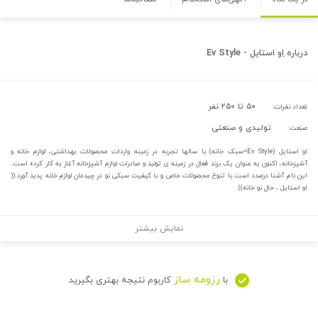
درباره
اِو استایل - Ev Style
۵۰ تا ۲۵۰ نفر
تعداد نفرات:
تولیدی و صنعتی
صنعت:
او استایل (Ev Style=سبک خانه) با سالها تجربه در زمینه واردات محصولات بهداشتی، لوازم خانه و
آشپزخانه، اکنون به عنوان یک برند فعال در زمینه ی تولید و صادرات لوازم آشپزخانه آغاز به کار کرده است.
این نام آشنا درصدد است با تنوع محصولات خاص و با کیفیت سبکی نو در چیدمان لوازم خانه پدید آورد.((
او استایل ، حال نو خانه))
نمایش بیشتر
رزومه ساز
با
کاربوم نتیجه بهتری بگیرید