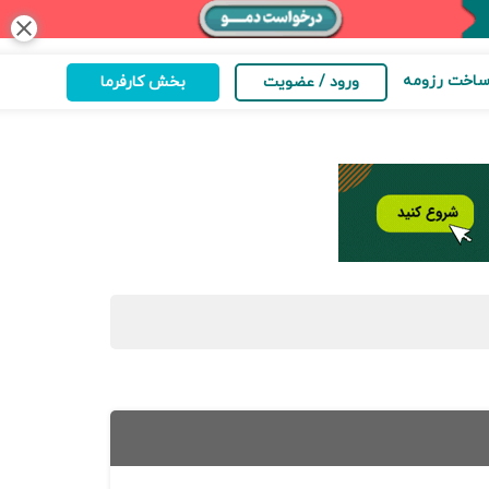
close
اخت رزومه
ورود / عضویت
بخش کارفرما