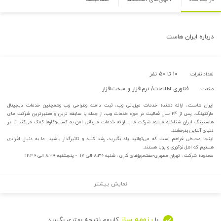
درباره
ایران هاست
۱۰ تا ۵۰ نفر
تعداد نفرات:
فناوری اطلاعات/ نرم‌افزار و سخت‌افزار
صنعت:
ایران هاست، ارائه دهنده خدمات میزبانی وب، ثبت دامنه وطراحی وب وهمچنین خدمات دیجیتال
مارکتینگ، پس از ۲۴ سال فعالیت در حوزه خدمات وب، از جمله با سابقه ترین و معتبرترین شرکت های
هاستینگ ایران شناخته میشود.شرکت ما با ارائه خدمات میزبانی امن به کسب‌وکارها کمک می‌کند تا در
دنیای آنلاین بدرخشند.
اینجا محیطی فراهم است که می‌توانید یاد بگیرید، رشد کنید و تاثیرگذار باشید. ما به دنبال افرادی
هستیم که اهل نوآوری و پویا هستند.
محدوده شرکت : تهران مطهری-مفتحروزهای کاری : شنبه ۸:۳۰ الی ۱۷ - پنجشنبه ۸:۳۰ الی ۱۲:۳۰
نمایش بیشتر
رزومه ساز
با
کاربوم نتیجه بهتری بگیرید