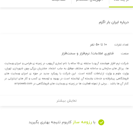
درباره
ایران بار اگزم
۱۰ تا ۵۰ نفر
تعداد نفرات:
فناوری اطلاعات/ نرم‌افزار و سخت‌افزار
صنعت:
شرکت نرم افزار هوشمند آریو با سابقه ی ۱۵ ساله با نام تجاری آریووب در زمینه ی طراحی و اجرای وبسایت
ها، پرتال های سازمانی و سامانه های مختلف موفق به جلب اعتماد مشتریان بزرگی چون شهرداری تهران،
وزارت علوم و وزارت ارتباطات گشته است. این شرکت با رویکرد جدید در حوزه ی اجرای وبسایت های
فروشگاهی پیشرفته و خدمات وابسته آن توانسته است در بهبود و توسعه ی کسب و کار های اینترنتی در
کنار آن ها باشد ...برخی از نمونه فعالیت ها در زمینه ی وبسایت های فروشگاهی در ariyoweb.com
نمایش بیشتر
رزومه ساز
با
کاربوم نتیجه بهتری بگیرید