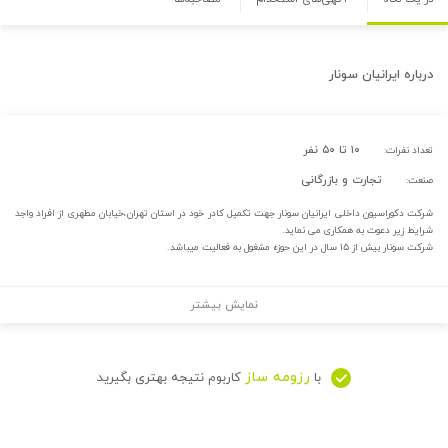
درباره
ایرانیان سونار
۱۰ تا ۵۰ نفر
تعداد نفرات:
تجارت و بازرگانی
صنعت:
شرکت دکوراسیون داخلی ایرانیان سونار جهت تکمیل کادر خود در استان تهران،خیابان مطهری از افراد واجد
شرایط زیر دعوت به همکاری می نماید.
شرکت سونار بیش از ۱۵ سال در این حوزه مشغول به فعالیت میباشد.
نمایش بیشتر
رزومه ساز
با
کاربوم نتیجه بهتری بگیرید