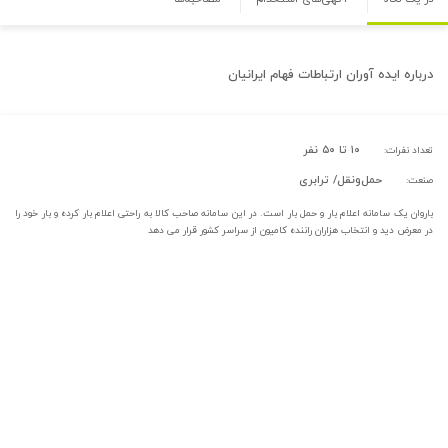
درباره
ایده آوران ارتباطات فهام ایرانیان
۱۰ تا ۵۰ نفر
تعداد نفرات:
حمل‌و‌نقل/ ترابری
صنعت:
باروان یک سامانه اعلام بار و حمل بار است. در این سامانه صاحب کالا به راحتی اعلام بار کرده و بار خود را
در معرض دید و انتخاب هزاران راننده کامیون از سراسر کشور قرار می دهد