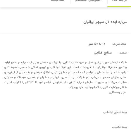
درباره
ایده آل سپهر ایرانیان
۱۰ تا ۵۰ نفر
تعداد نفرات:
صنایع غذایی
صنعت:
شرکت ایده‌آل سپهر ایرانیان فعال در حوزه صنایع غذایی، با رویکردی حرفه‌ای و پایدار، همواره در مسیر تولید
و تامین محصولات باکیفیت گام برداشته است. این شرکت با تکیه بر نیروی انسانی متخصص، محیط کاری
آرام، منظم و محترمانه‌ای را فراهم کرده که در آن همکاری تیمی، اخلاق حرفه‌ای و رشد فردی از ارزش‌های
اصلی سازمان محسوب می‌شود. در شرکت ایده‌آل سپهر ایرانیان همکاران در فضایی دوستانه و حمایتی
فعالیت می‌کنند و مدیریت سازمان همواره تلاش دارد شرایطی فراهم آورد تا کارکنان با انگیزه، امنیت
شغلی و رضایت کاری به انجام وظایف خود بپردازند.
مزایای همکاری
بیمه تامین اجتماعی
بیمه تکمیلی