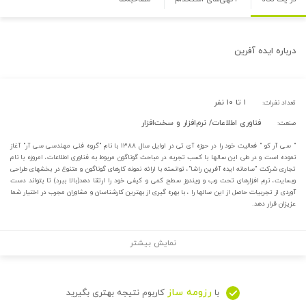
درباره
ایده آفرین
۱ تا ۱۰ نفر
تعداد نفرات:
فناوری اطلاعات/ نرم‌افزار و سخت‌افزار
صنعت:
" سی آر کو " فعالیت خود را در حوزه آی تی در اوایل سال ۱۳۸۸ با نام "گروه فنی مهندسی سی آر" آغاز
نموده است و در طی این سالها با کسب تجربه در مباحث گوناگون مربوط به فناوری اطلاعات، امروزه با نام
تجاری شرکت "سامانه ایده آفرین راشا"، توانسته با ارائه نمونه کارهای گوناگون و متنوع در بخشهای طراحی
وبسایت، نرم افزارهای تحت وب و ویندوز سطح کمی و کیفی خود را ارتقا دهد(بالا ببرد) تا بتواند دست
آوردی از تجربیات حاصل از این سالها را ، با بهره گیری از بهترین کارشناسان و مشاوران مجرب در اختیار شما
عزیزان قرار دهد.
نمایش بیشتر
رزومه ساز
با
کاربوم نتیجه بهتری بگیرید