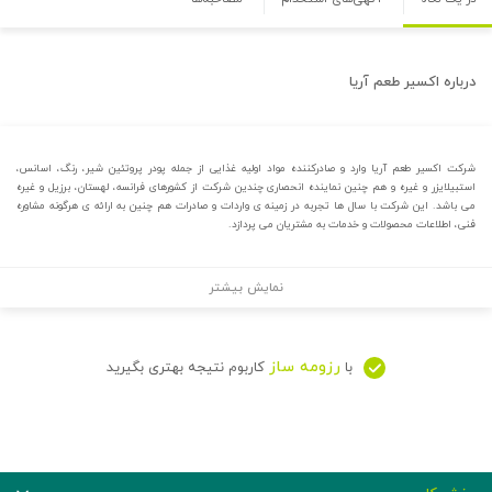
درباره
اکسیر طعم آریا
شرکت اکسیر طعم آریا وارد و صادرکننده مواد اولیه غذایی از جمله پودر پروتئین شیر، رنگ، اسانس،
استبیلایزر و غیره و هم چنین نماینده انحصاری چندین شرکت از کشورهای فرانسه، لهستان، برزیل و غیره
می باشد. این شرکت با سال ها تجربه در زمینه ی واردات و صادرات هم چنین به ارائه ی هرگونه مشاوره
فنی، اطلاعات محصولات و خدمات به مشتریان می پردازد.
نمایش بیشتر
رزومه ساز
با
کاربوم نتیجه بهتری بگیرید