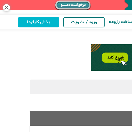
close
اخت رزومه
ورود / عضویت
بخش کارفرما