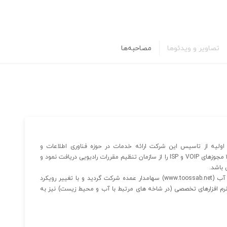
تصاویر و ویدئوها
مصاحبه‌ها
سال ۱۳۸۰ تاسیس گردید.هدف اولیه از تاسیس این شرکت ارائه خدمات در حوزه فناوری اطلاعات و
ارتباطات با کیفیت مطلوب بوده است. این شرکت در سال ۱۳۸۵ مجوزهای VOIP و ISP را از سازمان تنظیم مقررات رادیویی دریافت نمود و
 باشد.
در سال ۱۳۹۷ با تغییر ترکیب سهامداران، شرکت محترم طوس آب (www.toossab.net) سهامدار عمده شرکت گردید و با تغییر رویکرد
رم افزارهای تخصصی (در شاخه های مرتبط با آب و محیط زیست) نیز به