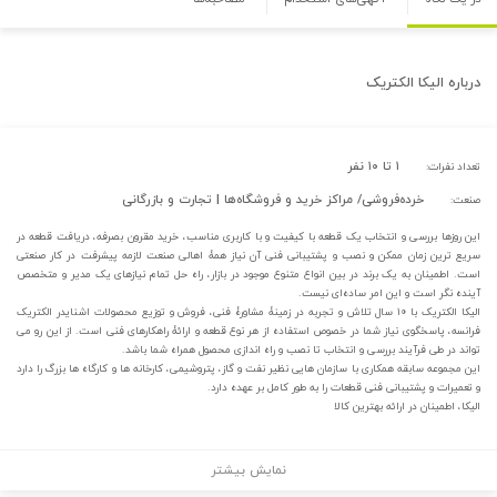
درباره
الیکا الکتریک
۱ تا ۱۰ نفر
تعداد نفرات:
خرده‌فروشی/ مراکز خرید و فروشگاه‌ها | تجارت و بازرگانی
صنعت:
این روزها بررسی و انتخاب یک قطعه با کیفیت و با کاربری مناسب، خرید مقرون بصرفه، دریافت قطعه در
سریع ترین زمان ممکن و نصب و پشتیبانی فنی آن نیاز همۀ اهالی صنعت لازمه پیشرفت در کار صنعتی
است. اطمینان به یک برند در بین انواع متنوع موجود در بازار، راه حل تمام نیازهای یک مدیر و متخصص
آینده نگر است و این امر ساده‌ای نیست.
الیکا الکتریک با ۱۰ سال تلاش و تجربه در زمینۀ مشاورۀ فنی، فروش و توزیع محصولات اشنایدر الکتریک
فرانسه، پاسخگوی نیاز شما در خصوص استفاده از هر نوع قطعه و ارائۀ راهکارهای فنی است. از این رو می
تواند در طی فرآیند بررسی و انتخاب تا نصب و راه اندازی محصول همراه شما باشد.
این مجموعه سابقه همکاری با سازمان هایی نظیر نفت و گاز، پتروشیمی، کارخانه ها و کارگاه ها بزرگ را دارد
و تعمیرات و پشتیبانی فنی قطعات را به طور کامل بر عهده دارد.
الیکا، اطمینان در ارائه بهترین کالا
نمایش بیشتر