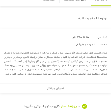
درباره
الگو تجارت اتیه
۵۰ تا ۲۵۰ نفر
تعداد نفرات:
تجارت و بازرگانی
صنعت:
مبنای فعالیت های اصلی شرکت الگو تجارت آتیه با هدف تامین انواع محصولات فلزی برای صنایع و مصارف
مختلف بنا شده‌است. شرکت الگو تجارت آتیه با سابقه درخشان و ممتاز در زمینه تامین مرغوبترین و بهترین
محصولات فلزی در مدت زمان کوتاهی توانست جایگاه ویژه‌ای در میان کارفرمایان گرامی کسب کند. تضمین
کیفیت و اصالت کلیه محصولات تهیه شده در این شرکت نیز ویژگی ممتازی در راستای دستیابی به هدف
والای رضایت مشتریان عزیز است. این شرکت با فراهم نمودن شرایط خرید حضوری و تلفنی، به صورت کاملا
شفاف و هدایت شده توانسته است راهگشای انجام کلیه امور تهیه مصنوعات فلزی در سراسر کشور باشد.
نمایش بیشتر
رزومه ساز
با
کاربوم نتیجه بهتری بگیرید