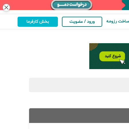
close
اخت رزومه
ورود / عضویت
بخش کارفرما