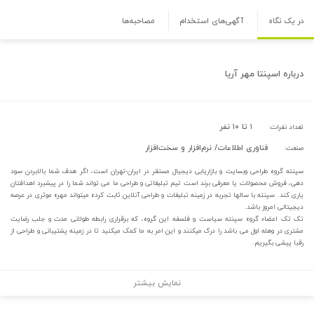
در یک نگاه
آگهی‌های استخدام
مصاحبه‌ها
درباره
اسپنتا مهر آریا
۱ تا ۱۰ نفر
تعداد نفرات:
فناوری اطلاعات/ نرم‌افزار و سخت‌افزار
صنعت:
سپنته گروه طراحی وبسایت و بازاریابی دیجیال مستقر در ایران-تهران است، اگر هدف شما بالابردن سود
دهی، فروش محصولات یا معرفی برند است تیم تبلیغاتی و طراحی ما می تواند شما را در پیشبرد اهدافتان
یاری کند. سپنته با سالها تجربه در زمینه تبلیغات و طراحی آنلاین ثابت کرده میتواند مهره موثری در عرصه
دیجیتالی امروز باشد.
تک تک اعضاء گروه سپنته سیاست و فلسفه این گروه، که برقراری رابطه طولانی مدت و جلب رضایت
مشتری در وهله اول می باشد را درک میکنند و این امر به ما کمک میکنید تا در زمینه پشتیبانی و طراحی از
رقبا پیشی بگیریم.
نمایش بیشتر