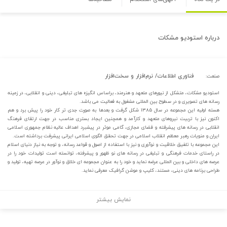
درباره
استودیو مشکات
فناوری اطلاعات/ نرم‌افزار و سخت‌افزار
صنعت:
استودیو مشکات، متشکل از نیورهای متعهد و هنرمند، براساس انگیزه های تبلیغی، دینی و انقلابی، در زمینه
رسانه های تصویری و در سطوح بین المللی مشغول به فعالیت می باشد.
هسته اولیه این مجموعه در سال ۱۳۸۵ شکل گرفت و بعدها به صورت جدی تر کار خود را پیش برد و هم
اکنون نیز با تربیت نیروهای متعهد و کارآمد و همچنین ایجاد بستری مناسب در جهت ارتقای فرهنگ
انقلابی در رسانه های پیشرفته و فضای مجازی، گامی موثر در پیشبرد اهداف عالیه نظام جمهوری اسلامی
ایران و منویات رهبر معظم انقلاب اسلامی در جهت تحقق الگوی اسلامی ایرانی پیشرفت برداشته است.
این مجموعه با تلفیق خلاقیت و نوآوری و نیز با استفاده از اصول و قواعد رسانه، و توجه به نیاز دنیای اسلام
در راستای خدمات فرهنگی و تبلیغی در رسانه های نو ظهور و پیشرفته، توانسته است تولیدات خود را در
عرصه های داخلی و بین المللی عرضه نماید و خود را به عنوان مجموعه ای خلاق و نوآور در عرصه تهیه، تولید و
طراحی برنامه های دینی، مستند، کلیپ و موشن گرافیک معرفی نماید.
نمایش بیشتر