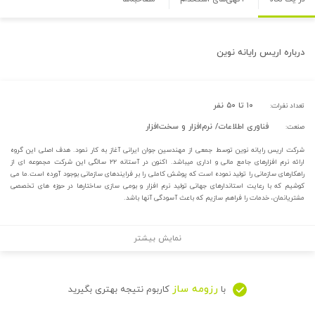
درباره
اریس رایانه نوین
۱۰ تا ۵۰ نفر
تعداد نفرات:
فناوری اطلاعات/ نرم‌افزار و سخت‌افزار
صنعت:
شرکت اریس رایانه نوین توسط جمعی از مهندسین جوان ایرانی آغاز به کار نمود. هدف اصلی این گروه
ارائه نرم افزارهای جامع مالی و اداری میباشد. اکنون در آستانه ۲۲ سالگی این شرکت مجموعه ای از
راهکارهای سازمانی را تولید نموده است که پوشش کاملی را بر فرایندهای سازمانی بوجود آورده است.ما می
کوشیم که با رعایت استاندارهای جهانی تولید نرم افزار و بومی سازی ساختارها در حوزه های تخصصی
مشتریانمان، خدمات را فراهم سازیم که باعث آسودگی آنها باشد.
نمایش بیشتر
رزومه ساز
با
کاربوم نتیجه بهتری بگیرید