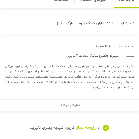
درباره
اریس ایده سازان دیاکو (نوین مارکتینگ)
۱۰ تا ۵۰ نفر
تعداد نفرات:
تجارت الکترونیک/ خدمات آنلاین
صنعت:
احترام به امور و نیازهای مشتریان از مهمترین مسایلی است که ما در نوین مارکتینگ به آن توجه ویژه‌ای
داریم و هدف اصلی ما داشتن همکاری بلند مدت و موفقیت‌آمیز می باشد، ما بر این باوریم که همکاری بلند
مدت است که می تواند دو طرف را به سود واقعی برساند، خوشبختانه توانسته‌ایم مشتریانی داشته باشیم
که بیش از چندین سال متوالی همکاری و تعامل متقابل با یکدیگر داشته باشیم، و باعث افتخار ما خواهد
بود که شما نیز به جمع ما بپیوندید.
نمایش بیشتر
رزومه ساز
با
کاربوم نتیجه بهتری بگیرید