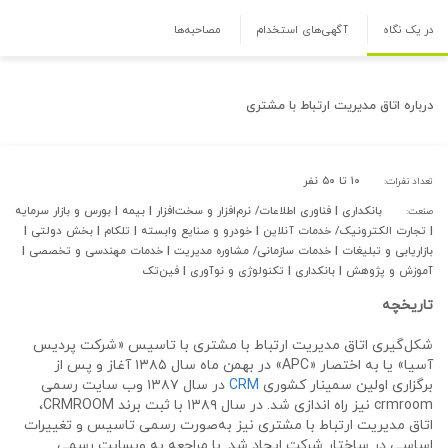
در یک نگاه
آگهی‌های استخدام
مصاحبه‌ها
درباره
اتاق مدیریت ارتباط با مشتری
۱۰ تا ۵۰ نفر
تعداد نفرات:
بانکداری | فناوری اطلاعات/ نرم‌افزار و سخت‌افزار | بیمه | بورس و بازار سرمایه
صنعت:
| تجارت الکترونیک/ خدمات آنلاین | خودرو و صنایع وابسته | تلکام | بخش دولتی |
بازاریابی و تبلیغات | خدمات سازمانی/ مشاوره مدیریت | خدمات مهندسی و تخصصی |
آموزش و پژوهش | بانکداری | تکنولوژی و نوآوری | فین‌تک
تاریخچه
شکل‌گیری اتاق مدیریت ارتباط با مشتری با تاسیس «شرکت پردیس
آسیا» یا به اختصار «APC» در بهمن ماه سال ۱۳۸۵ آغاز و پس از
برگزاری اولین سمینار کشوری
CRM
در سال ۱۳۸۷ وب سایت رسمی
crmroom نیز راه اندازی شد. در سال ۱۳۸۹ با ثبت برند CRMROOM،
اتاق مدیریت ارتباط با مشتری نیز به‌صورت رسمی تاسیس و تغییرات
اساسی در ساختار شرکت ایجاد شد. با مراجعه به وبسایت رسمی