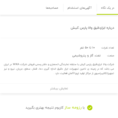
در یک نگاه
آگهی‌های استخدام
مصاحبه‌ها
درباره
ابزاردقیق والا پارس کیش
۱۰ تا ۵۰ نفر
تعداد نفرات:
نفت، گاز و پتروشیمی
صنعت:
شرکت والا ابزاردقیق پارس کیش با سابقه نمایندگی انحصاری و دفتر رسمی فروش شرکت WIKA در ایران
می باشد که در زمینه ی تامین تجهیزات ابزار دقیق اندازه گیری دما، فشار، سطح، جریان، نیرو و نیز
تجهیزاتکالیبراسیون از مراکز تولید اروپا/آلمان فعالیت دارد .
نمایش بیشتر
رزومه ساز
با
کاربوم نتیجه بهتری بگیرید