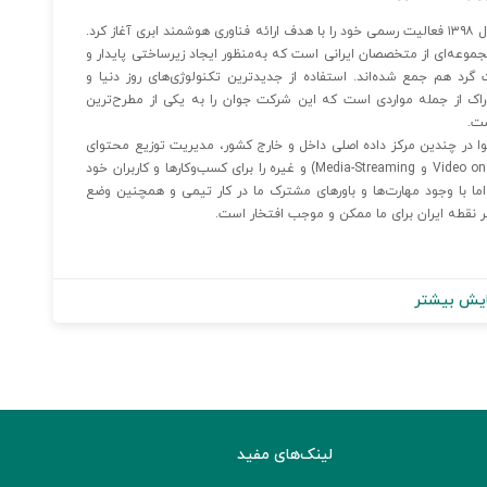
شرکت دانش‌بنیان رایا ابر دراک پارس با نام تجاری ابر دِراک از سال ۱۳۹۸ فعالیت رسمی خود را با هدف ارائه فناوری هوشمند ابری آغاز کرد.
جموعه‌ای از متخصصان ایرانی است که به‌منظور ایجاد زیرساختی پایدار و
گرد هم جمع شده‌اند. استفاده از جدیدترین تکنولوژی‌های روز دنیا و
راک از جمله مواردی است که این شرکت جوان را به یکی از مطرح‌ترین
ست.
ع‌شده انتقال محتوا در چندین مرکز داده اصلی داخل و خارج کشور، مدیریت توزیع محتوای
کاربران وب‌سایت‌ها، اپلیکیشن‌ها، رسانه‌های مجازی (Video on Demand و Media-Streaming) و غیره را برای کسب‌وکارها و کاربران خود
 اما با وجود مهارت‌ها و باورهای مشترک ما در کار تیمی و همچنین وضع
هر نقطه ایران برای ما ممکن و موجب افتخار است.
یش بیشتر
لینک‌های مفید