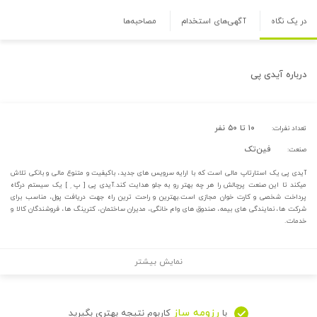
در یک نگاه
آگهی‌های استخدام
مصاحبه‌ها
درباره
آیدی پی
۱۰ تا ۵۰ نفر
تعداد نفرات:
فین‌تک
صنعت:
آیدی پی یک استارتاپ مالی است که با ارایه سرویس های جدید، باکیفیت و متنوع مالی و بانکی تلاش
میکند تا این صنعت پرچالش را هر چه بهتر رو به جلو هدایت کند.آیدی پی [ پ ِ ] یک سیستم درگاه
پرداخت شخصی و کارت خوان مجازی است.بهترین و راحت ترین راه جهت دریافت پول، مناسب برای
شرکت ها، نمایندگی های بیمه، صندوق های وام خانگی، مدیران ساختمان، کترینگ ها، فروشندگان کالا و
خدمات.
نمایش بیشتر
رزومه ساز
با
کاربوم نتیجه بهتری بگیرید