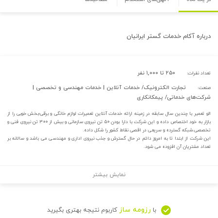
درباره
آکام خدمات گستر ایرانیان
۲۵۰ تا ۱,۰۰۰ نفر
تعداد نفرات:
تجارت الکترونیک/ خدمات آنلاین | خدمات مهندسی و تخصصی |
صنعت:
شرکت‌های خدماتی/ پیمکانکاری
الو تعمیر با چندین سال سابقه در زمینه ارائه خدمات آنلاین تعمیرات لوازم خانگی و برقی؛بخش خوبی را از
بازار به خود اختصاص داده و این شرکت با دارا بودن ۵۰ تن نیروی سازمانی و بیش از ۳۰۰ تن نیروی فنی و
تخصصی،شبکه گسترده و سریعی در اقصی نقاط کشور را شکل داده.
این شرکت از ابتدا تا به امروز دائم در حال گسترش و جذب نیروی اداری و مهندسی می باشد و سالانه بر
تعداد مشتریان آن افزوده می شود.
نمایش بیشتر
رزومه ساز
با
کاربوم نتیجه بهتری بگیرید