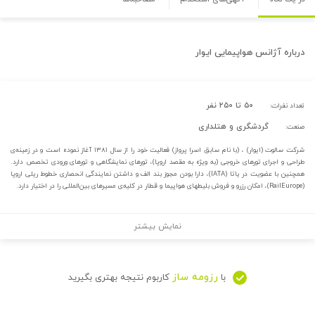
درباره
آژانس هواپیمایی ایوار
۵۰ تا ۲۵۰ نفر
تعداد نفرات:
گردشگری و هتلداری
صنعت:
شرکت سالوت (ایوار) ، (با نام سابق اسرا پرواز) فعالیت خود را از سال ۱۳۸۱ آغاز نموده است و در زمینه‌ی
طراحی و اجرای تورهای خروجی (به ویژه به مقصد اروپا)،‌ تورهای نمایشگاهی و تورهای ورودی تخصص دارد.
همچنین با عضویت در یاتا (IATA)، دارا بودن مجوز بند الف و داشتن نمایندگی انحصاری خطوط ریلی اروپا
(RailEurope)،‌ امکان رزرو و فروش بلیطهای هواپیما و قطار در کلیه‌ی مسیرهای بین‌المللی را در اختیار دارد.
نمایش بیشتر
رزومه ساز
با
کاربوم نتیجه بهتری بگیرید