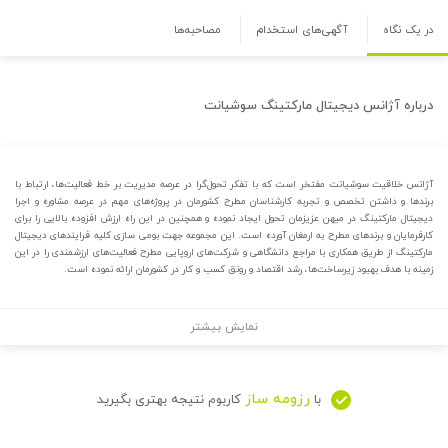
در یک نگاه
آگهی‌های استخدام
مصاحبه‌ها
درباره
آژانس دیجیتال مارکتینگ سوشیانت
آژانس خلاقیت سوشیانت مفتخر است که با تفکر تحول‌گرا در عرصه مدیریت بر خط فعالیت‌ها، ارتباط با
برندها و داشتن تخصص و تجربه کارشناسان مطرح کشورمان در پروژه‌های مهم در عرصه مشاوره و اجرا
دیجیتال مارکتینگ در میهن عزیزمان تحول ایجاد نموده و همچنین در این راه ارزش افزوده بالایی را برای
کارفرمایان و برندهای مطرح به ارمغان آورده است. این مجموعه جهت بومی سازی کلیه فرایندهای دیجیتال
مارکتینگ از طریق همکاری با مراجع دانشگاهی و شرکت‌های اروپایی مطرح فعالیت‌های ارزشمندی را در این
زمینه با هدف بهبود زیرساخت‌ها، رشد اقتصاد و رونق کسب و کار در کشورمان ارائه نموده است.
نمایش بیشتر
رزومه ساز
با
کاربوم نتیجه بهتری بگیرید